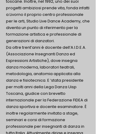
toscane. Inoltre, nel 1992, uno dei suoi
progetti ambiziosi prende vita, fonda infatti
a Livorno il proprio centro professionale
per le arti, Studio Live Dance Academy, che
diventa un punto di riferimento per la
formazione artistica e professionale di
generazioni di danzatori.
Da oltre trent’anni è docente dell’A.I.D.E.A.
(Associazione Insegnanti Danza ed
Espressioni Artistiche), dove insegna
danza moderna, laboratori teatrali,
metodologia, anatomia applicata alla
danza e fisiotecnica. E ‘stata presidente
per molti anni della Lega Danza Uisp
Toscana, giudice con brevetto
internazionale per la Federazione FIDEA di
danza sportiva e docente esaminatore. È
inoltre regolarmente invitata a stage,
seminari e corsi di formazione
professionale per insegnanti di danza in
tutta Italia.
Attualmente dirige e insegna