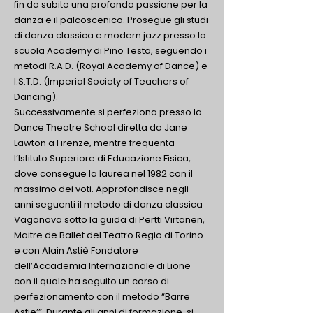
fin da subito una profonda passione per la
danza e il palcoscenico. Prosegue gli studi
di danza classica e modern jazz presso la
scuola Academy di Pino Testa, seguendo i
metodi R.A.D. (Royal Academy of Dance) e
I.S.T.D. (Imperial Society of Teachers of
Dancing).
Successivamente si perfeziona presso la
Dance Theatre School diretta da Jane
Lawton a Firenze, mentre frequenta
l’Istituto Superiore di Educazione Fisica,
dove consegue la laurea nel 1982 con il
massimo dei voti. Approfondisce negli
anni seguenti il metodo di danza classica
Vaganova sotto la guida di Pertti Virtanen,
Maitre de Ballet del Teatro Regio di Torino
e con Alain Astiè Fondatore
dell’Accademia Internazionale di Lione
con il quale ha seguito un corso di
perfezionamento con il metodo “Barre
Astie’”. Durante gli anni di formazione, si