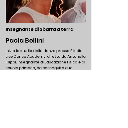
Insegnante di Sbarra a terra
Paola Bellini
Inizia lo studio della danza presso Studio
Live Dance Academy, diretta da Antonella
Filippi.
Insegnante di Educazione Fisica e di
scuola primaria, ha conseguito due
Master presso la Facoltà di Psicologia
dell’Università degli studi di Firenze. La sua
esperienza a contatto con ragazzi di
tutte le età le consente di instaurare una
perfetta sintonia con gli allievi in sala
danza.
Si diploma come insegnante di danza
contemporanea presso l'associazione
Aid&a.
Negli anni ha continuato il percorso
di aggiornamento e insegnamento della