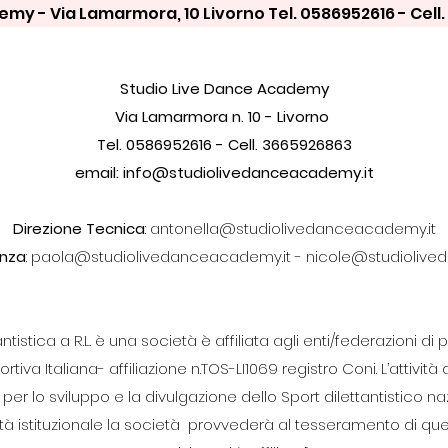
my - Via Lamarmora, 10 Livorno Tel. 0586952616 - Cell. 
Studio Live Dance Academy
Via Lamarmora n. 10 - Livorno
Tel. 0586952616 - Cell. 3665926863
email:
info@studiolivedanceacademy.it
Direzione Tecnica
:
antonella@studiolivedanceacademy.it
enza
:
paola@studiolivedanceacademy.it
-
nicole@studiolive
antistica a R.L. è una società è affiliata agli enti/federazioni d
iva Italiana- affiliazione n.TOS-LI1069 registro Coni. L’attivit
 per lo sviluppo e la divulgazione dello Sport dilettantistico 
ità istituzionale la società provvederà al tesseramento di ques