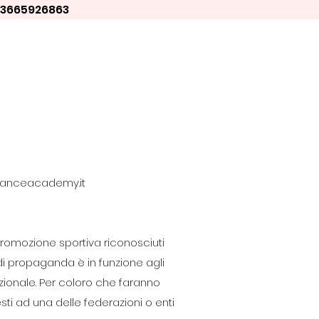
⁨3665926863⁩
danceacademy.it
i promozione sportiva riconosciuti
à di propaganda è in funzione agli
nazionale. Per coloro che faranno
ti ad una delle federazioni o enti