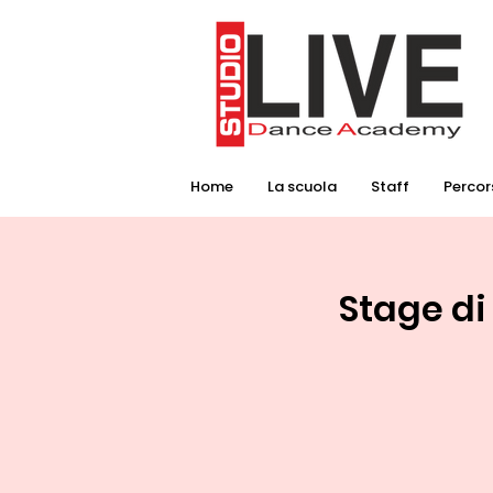
Home
La scuola
Staff
Percors
Stage di