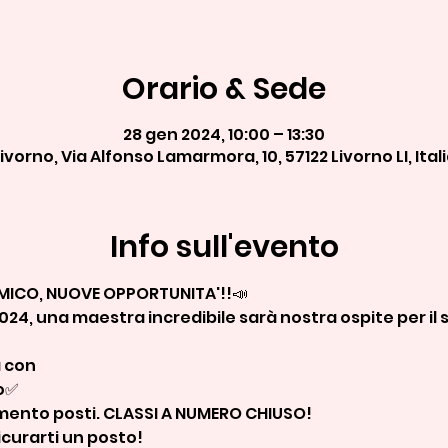
Orario & Sede
28 gen 2024, 10:00 – 13:30
ivorno, Via Alfonso Lamarmora, 10, 57122 Livorno LI, Ital
Info sull'evento
ICO, NUOVE OPPORTUNITA'!!📣
4, una maestra incredibile sarà nostra ospite per il
a con
o✅
rimento posti. CLASSI A NUMERO CHIUSO!
icurarti un posto!