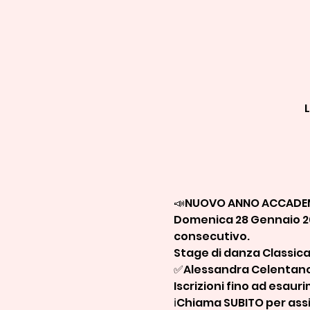
L
📣NUOVO ANNO ACCADEM
Domenica 28 Gennaio 202
consecutivo.
Stage di danza Classic
✅Alessandra Celentan
Iscrizioni fino ad esau
ℹ️Chiama SUBITO per ass